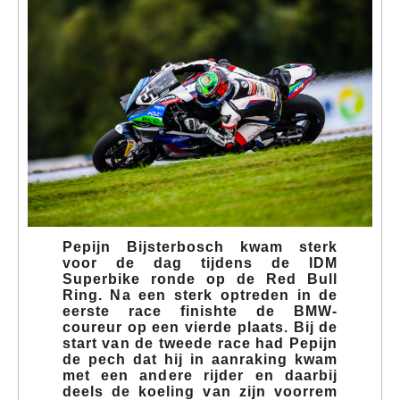
Pepijn Bijsterbosch kwam sterk
voor de dag tijdens de IDM
Superbike ronde op de Red Bull
Ring. Na een sterk optreden in de
eerste race finishte de BMW-
coureur op een vierde plaats. Bij de
start van de tweede race had Pepijn
de pech dat hij in aanraking kwam
met een andere rijder en daarbij
deels de koeling van zijn voorrem
verloor. Ondanks deze handicap
wist hij nog wel als zevende over
de finish te komen.
LEES MEER
Tags:
seizoen2022