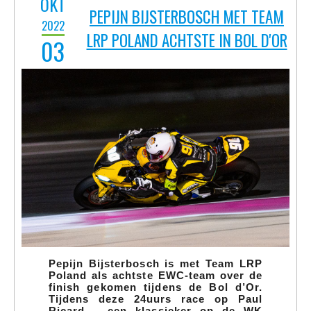
Pepijn Bijsterbosch is met Team LRP
Poland als achtste EWC-team over de
finish gekomen tijdens de Bol d’Or.
Tijdens deze 24uurs race op Paul
Ricard – een klassieker op de WK
Endurance kalender – vormde Pepijn
een team met Dominik Vincon en
Bartlomiej Lewandowski. In de overall
uitslag eindigde Team LRP Poland als
elfde.
LEES MEER
Tags:
seizoen2022