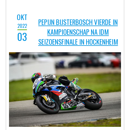
De IDM Superbike races in
Hockenheim verder verreden onder
verraderlijke omstandigheden, waarbij
de baancondities door diverse buien
steeds veranderden. Pepijn
Bijsterbosch kwam als negende en
zevende over de finish, waarmee hij
als vierde het IDM Superbike
kampioenschap 2022 afsloot. De
seizoensfinale werd overschaduwd
door een tragisch ongeval in de