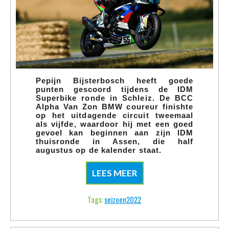
Superbike ronde in Schleiz. De BCC
Alpha Van Zon BMW coureur finishte
op het uitdagende circuit tweemaal
als vijfde, waardoor hij met een goed
gevoel kan beginnen aan zijn IDM
thuisronde in Assen, die half
augustus op de kalender staat.
LEES MEER
Tags:
seizoen2022
WORD OOK SPONSOR
Of supporter!
Heeft u interesse om het team te
ondersteunen? Wij hebben diverse
sponsorpakketten en kunnen