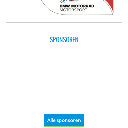
SPONSOREN
Alle sponsoren
AGENDA
IDM Red Bull Ring 02-09 t/m 04-09
02
De zesde ronde van het IDM vindt plaats in
SEP
Spielberg Oostenrijk, op de Red Bull Ring.