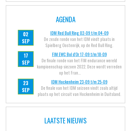
FIM EWC Bol d'Or 17-09 t/m 18-09
17
De finale ronde van het FIM endurance wereld
SEP
kampioenschap siezoen 2022. Deze wordt verreden
op het Fran...
IDM Hockenheim 23-09 t/m 25-09
23
De finale van het IDM seizoen vindt zoals altijd
SEP
plaats op het circuit van Hockenheim in Duitsland.
LAATSTE NIEUWS
OKT
Home
Coureur
Team
Nieuws
Contact
PEPIJN BIJSTERBOSCH VIERDE IN
2022
KAMPIOENSCHAP NA IDM
03
SEIZOENSFINALE IN HOCKENHEIM